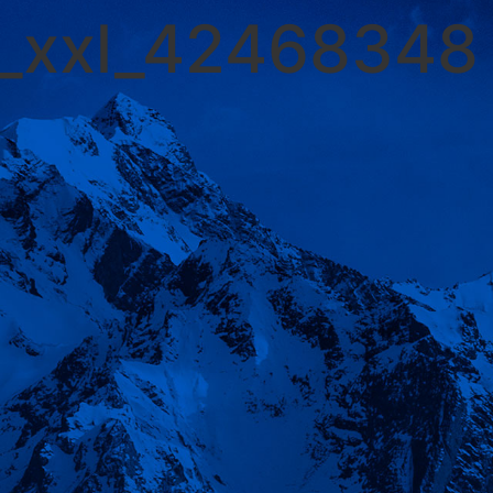
_xxl_42468348