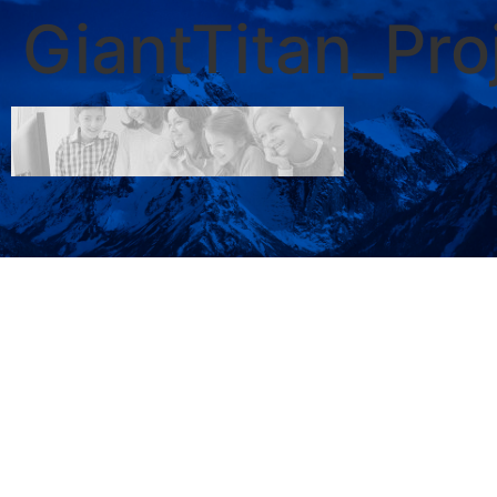
GiantTitan_Pr