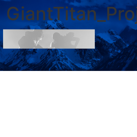
GiantTitan_Pr